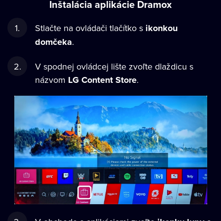
Inštalácia aplikácie Dramox
Stlačte na ovládači tlačítko s
ikonkou
domčeka
.
V spodnej ovládcej lište zvoľte dlaždicu s
názvom
LG Content Store
.