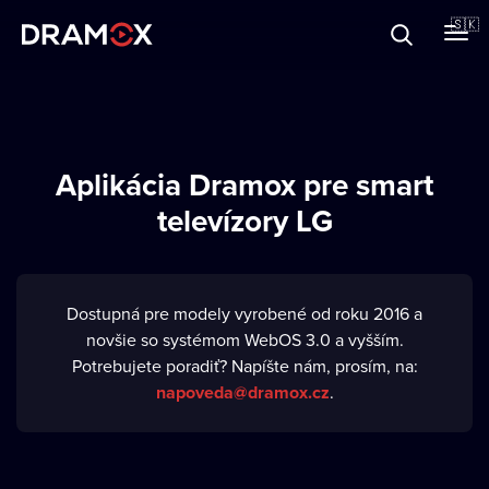
O Dramoxe
🇸🇰
Darčekové poukazy
Aplikácia Dramox pre smart
televízory LG
Zaregistrujte sa
Dostupná pre modely vyrobené od roku 2016 a
novšie so systémom WebOS 3.0 a vyšším.
Potrebujete poradiť? Napíšte nám, prosím, na:
napoveda@dramox.cz
.