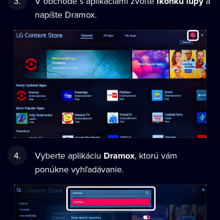
V obchode s aplikáciami zvoľte
ikonku lupy
a
napíšte Dramox.
Vyberte aplikáciu
Dramox
, ktorú vám
ponúkne vyhľadávanie.