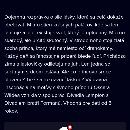
Dojemná rozprávka o sile lásky, ktorá sa celá dokáže
obetovať. Mimo stien krásnych palácov, kde sa len
tancuje a pije, existuje svet, ktorý je úplne iný. Možno
škaredý, ale určite skutočný. V strede neho stojí zlatá
socha princa, ktorý má namiesto očí drahokamy.
Každý deň sa ľahostajne prizerá biede ľudí. Prichádza
zima a lastovičky odlietajú na juh. Len jedna so
súcitným srdcom ostáva. Ale čo princovo srdce
olovené? Tiež sa rozozvučí láskou? Výpravná
inscenácia na motívy slávneho príbehu Oscara
Wildea vznikla v spolupráci Divadla Lampion s
Divadlem bratří Formanů. Vhodná pre deti od 5
rokov.