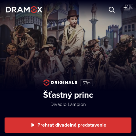
O Dramoxe
🇸🇰
Darčekové poukazy
Zaregistrujte sa
57m
Šťastný princ
Divadlo Lampion
Prehrať divadelné predstavenie