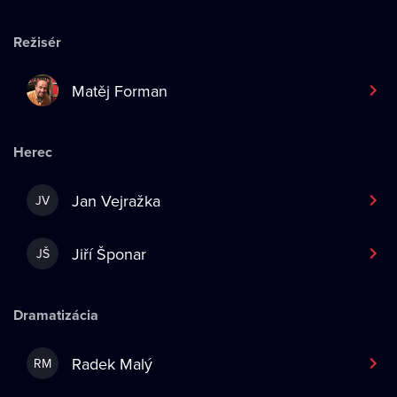
Režisér
Matěj Forman
Herec
Jan Vejražka
JV
Jiří Šponar
JŠ
Dramatizácia
Radek Malý
RM