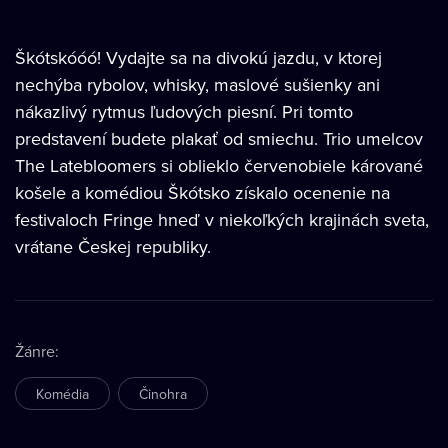
Škótskóóó! Vydajte sa na divokú jazdu, v ktorej
nechýba rybolov, whisky, maslové sušienky ani
nákazlivý rytmus ľudových piesní. Pri tomto
predstavení budete plakať od smiechu. Trio umelcov
The Latebloomers si oblieklo červenobiele kárované
košele a komédiou Škótsko získalo ocenenie na
festivaloch Fringe hneď v niekoľkých krajinách sveta,
vrátane Českej republiky.
Žánre
:
Komédia
Činohra