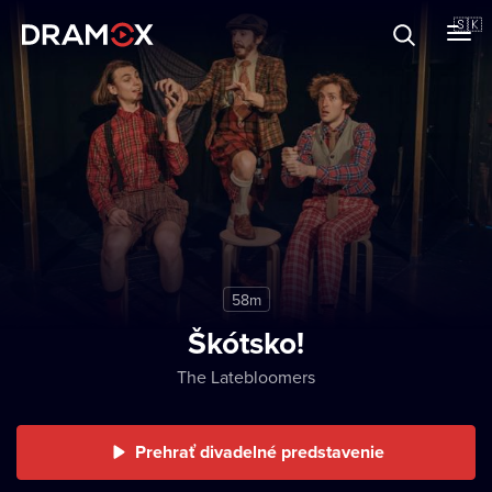
O Dramoxe
🇸🇰
Darčekové poukazy
Zaregistrujte sa
58m
Škótsko!
The Latebloomers
Prehrať divadelné predstavenie