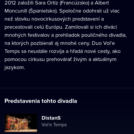
2012 založili Sara Ortiz (Francúzsko) a Albert
Moncunill (Španielsko). Spoločne odohrali už viac
než stovku novocirkusových predstavení a
precestovali celú Európu. Zamilovali si ich diváci
mnohých festivalov a prehliadok pouličného divadla,
na ktorých pozbierali aj mnohé ceny. Duo Vol'e
Temps sa neustále rozvíja a hľadá nové cesty, ako
pomocou cirkusu prehovárať živým a aktuálnym
jazykom.
Predstavenia tohto divadla
DistanS
Vol'e Temps