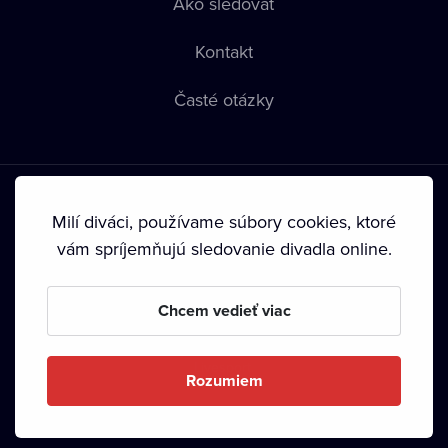
Ako sledovať
Kontakt
Časté otázky
Milí diváci, používame súbory cookies, ktoré
vám spríjemňujú sledovanie divadla online.
Podmienky používania
•
Ochrana súkromia
•
Zásady
používania Cookies
•
Autorské práva
Chcem vedieť viac
Od septembra 2024 je vlastníkom Dramox s.r.o. Nadácia
Livesport.
Rozumiem
Copyright © 2020-
2026
Dramox