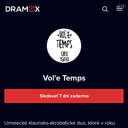
O Dramoxe
🇸🇰
Darčekové poukazy
Zaregistrujte sa
Vol'e Temps
Sledovať 7 dní zadarmo
Umelecké klaunsko-akrobatické duo, ktoré v roku