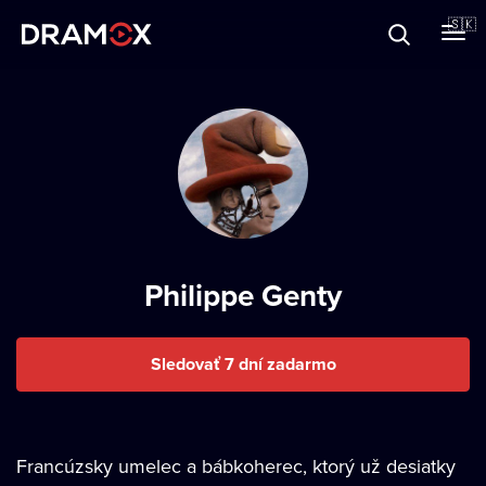
O Dramoxe
🇸🇰
Darčekové poukazy
Zaregistrujte sa
Philippe Genty
Sledovať 7 dní zadarmo
Francúzsky umelec a bábkoherec, ktorý už desiatky