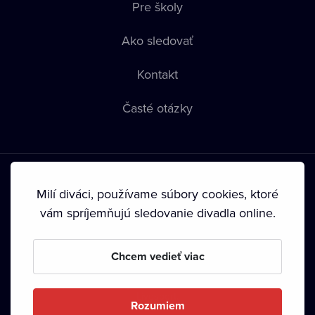
Pre školy
Ako sledovať
Kontakt
Časté otázky
Milí diváci, používame súbory cookies, ktoré
vám spríjemňujú sledovanie divadla online.
Podmienky používania
•
Ochrana súkromia
•
Zásady
používania Cookies
•
Autorské práva
Chcem vedieť viac
Od septembra 2024 je vlastníkom Dramox s.r.o. Nadácia
Livesport.
Rozumiem