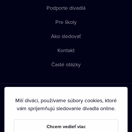
Podporte divadlá
Pre školy
Ako sledovať
Kontakt
Časté otázky
Milí diváci, používame súbory cookies, ktoré
vám spríjemňujú sledovanie divadla online.
Podmienky používania
•
Ochrana súkromia
•
Zásady
používania Cookies
•
Autorské práva
Chcem vedieť viac