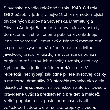
Slovenské divadlo založené v roku 1949. Od roku
1992 pôsobí v jednej z najväčších a najmodernejších
divadelných budov na Slovensku. Dramaturgia
Divadla Andreja Bagara v Nitre vychádza v ústrety
domácemu i zahraničnému publiku a zohľadňuje
jeho rôznorodosť. Tematická a žánrová rozmanitosť
sa prelína s vysokou náročnosťou a atraktivitou
javiskovej práce. V každej z inscenácií sa odráža
originalita režisérov, ich osobitý rukopis, estetický
štýl, poetika a jedinečná interpretácia diel. V
repertoári nechýbajú základné piliere svetovej klasiky
a modernej dramatiky 20. storočia rovnako ako diela
klasických aj súčasných slovenských autorov. Divadlo
pravidelne uvádza predstavenia pre deti a mládež.
Veľkú popularitu si v poslednom čase získali
veľkolepé hudobno-dramatické projekty divadla.