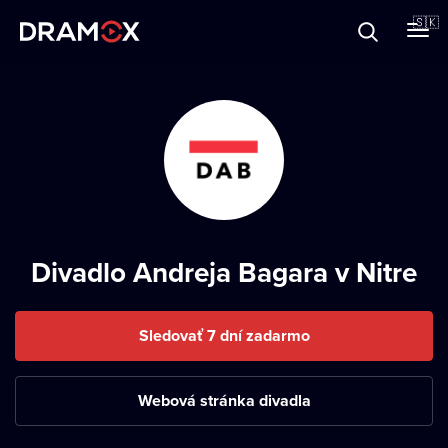
O Dramoxe
🇸🇰
Darčekové poukazy
Zaregistrujte sa
Divadlo Andreja Bagara v Nitre
Sledovať 7 dní zadarmo
Webová stránka divadla