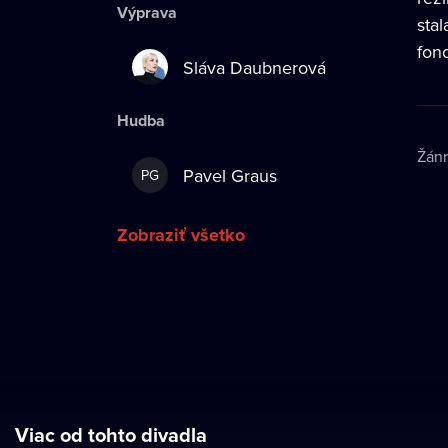
Výprava
sta
fond
Sláva Daubnerová
Hudba
Žán
Pavel Graus
PG
Zobraziť všetko
Viac od tohto divadla