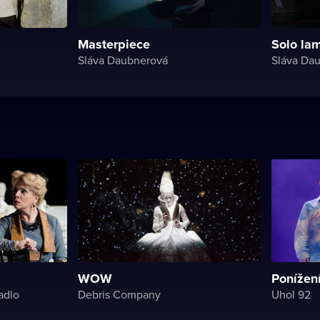
Masterpiece
Solo la
Sláva Daubnerová
Sláva Da
WOW
Ponížení
adlo
Debris Company
Uhol 92