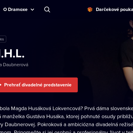
O Dramoxe
Darčekové pouk
9m
.H.L.
va Daubnerová
Prehrať divadelné predstavenie
 bola Magda Husáková Lokvencová? Prvá dáma slovenskej d
á manželka Gustáva Husáka, ktorej pohnuté osudy približuj
vy Daubnerovej. Pokroková a ambiciózna divadelná režisér
imom. Pripomeňte si jej osobný a profesionálny život v t