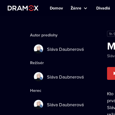
Domov
Žánre
Divadlá
1h 
Autor predlohy
M
Sláva Daubnerová
Slá
Režisér
Sláva Daubnerová
Herec
Kto
prv
Sláva Daubnerová
Slá
rež