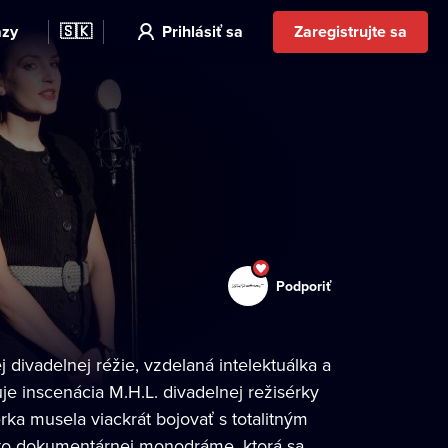
azy
🇸🇰
Prihlásiť sa
Zaregistrujte sa
Podporiť
ivadelnej réžie, vzdelaná intelektuálka a
e inscenácia M.H.L. divadelnej režisérky
ka musela viackrát bojovať s totalitným
ejto dokumentárnej monodráme, ktorá sa