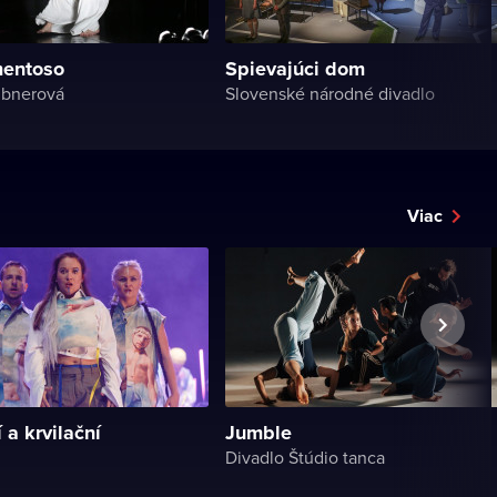
mentoso
Spievajúci dom
ubnerová
Slovenské národné divadlo
Viac
 a krvilační
Jumble
Divadlo Štúdio tanca