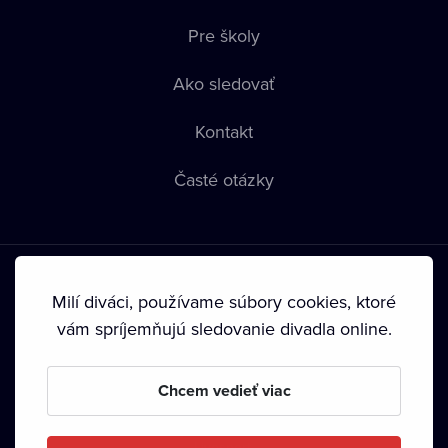
Pre školy
Ako sledovať
Kontakt
Časté otázky
Milí diváci, používame súbory cookies, ktoré
vám spríjemňujú sledovanie divadla online.
Podmienky používania
•
Ochrana súkromia
•
Zásady
používania Cookies
•
Autorské práva
Chcem vedieť viac
Od septembra 2024 je vlastníkom Dramox s.r.o. Nadácia
Livesport.