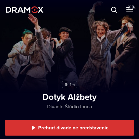
O Dramoxe
🇸🇰
Darčekové poukazy
Zaregistrujte sa
1h 1m
Dotyk Alžbety
Divadlo Štúdio tanca
Prehrať divadelné predstavenie