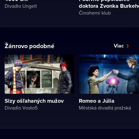
doktora Zvonka Burkeh
Divadlo Ungelt
Činoherní klub
Žánrovo podobné
Viac
Slzy ošľahaných mužov
Romeo a Júlia
Divadlo Vosto5
Městská divadlá pražská