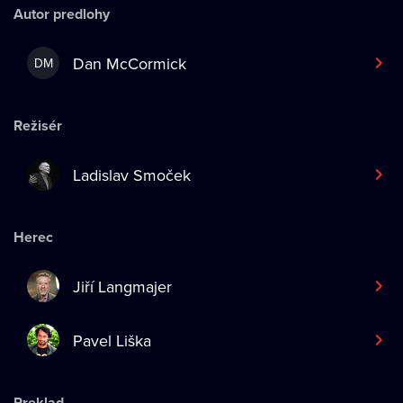
Autor predlohy
Dan McCormick
DM
Režisér
Ladislav Smoček
Herec
Jiří Langmajer
Pavel Liška
Preklad