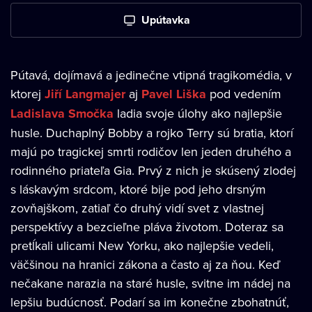
Upútavka
Pútavá, dojímavá a jedinečne vtipná tragikomédia, v
ktorej
Jiří Langmajer
aj
Pavel Liška
pod vedením
Ladislava Smočka
ladia svoje úlohy ako najlepšie
husle. Duchaplný Bobby a rojko Terry sú bratia, ktorí
majú po tragickej smrti rodičov len jeden druhého a
rodinného priateľa Gia. Prvý z nich je skúsený zlodej
s láskavým srdcom, ktoré bije pod jeho drsným
zovňajškom, zatiaľ čo druhý vidí svet z vlastnej
perspektívy a bezcieľne pláva životom. Doteraz sa
pretĺkali ulicami New Yorku, ako najlepšie vedeli,
väčšinou na hranici zákona a často aj za ňou. Keď
nečakane narazia na staré husle, svitne im nádej na
lepšiu budúcnosť. Podarí sa im konečne zbohatnúť,