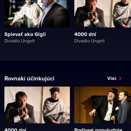
Spievať ako Gigli
4000 dní
Divadlo Ungelt
Divadlo Ungelt
Rovnakí účinkujúci
Viac
4000 dní
Podivné popoludnie