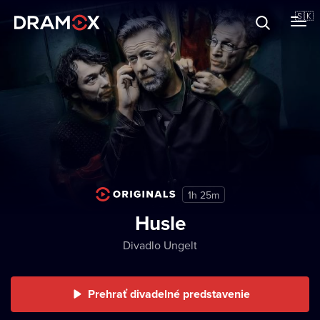
O Dramoxe
🇸🇰
Darčekové poukazy
Zaregistrujte sa
1h 25m
Husle
Divadlo Ungelt
Prehrať divadelné predstavenie