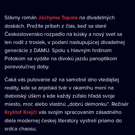
Slávny román
Jáchyma Topola
na divadelných
doskách. Prežite príbeh z čias, keď sa staré
Československo rozpadlo na kúsky a nový svet sa
len rodil z trosiek, v podaní nastupujúcej divadelnej
generácie z DAMU. Spolu s hlavným hrdinom
Potokom sa vydáte na divokú jazdu panoptikom
porevolučnej doby.
Čaká vás putovanie až na samotné dno vtedajšej
reality, kde sa anjelská tvár v okamihu mení na
diabolský úškrn a kde každý zúfalo hľadá svoje
miesto, moc alebo vlastnú „dobrú démonku“. Režisér
Kryštof Krejčí
vás svojím spracovaním zásadného
diela modernej českej literatúry vystrelí priamo do
srdca chaosu.