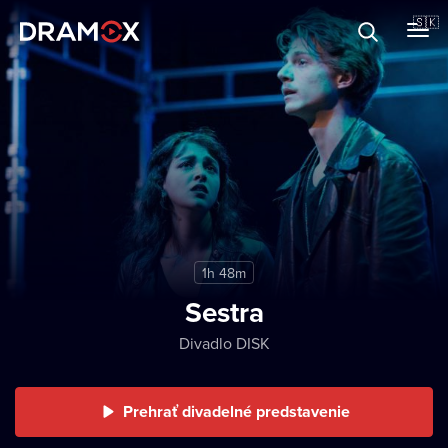
O Dramoxe
🇸🇰
Darčekové poukazy
Zaregistrujte sa
1h 48m
Sestra
Divadlo DISK
Prehrať divadelné predstavenie