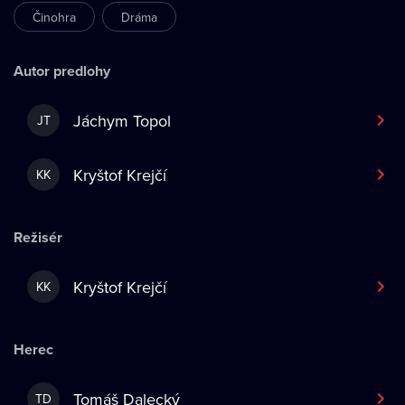
Činohra
Dráma
Autor predlohy
Jáchym Topol
JT
Kryštof Krejčí
KK
Režisér
Kryštof Krejčí
KK
Herec
Tomáš Dalecký
TD