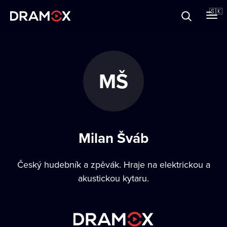
O Dramoxe
🇸🇰
Darčekové poukazy
MŠ
Zaregistrujte sa
Milan Šváb
Český hudebník a zpěvák. Hraje na elektrickou a
akustickou kytaru.