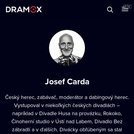
O Dramoxe
🇸🇰
Darčekové poukazy
Zaregistrujte sa
Josef Carda
Český herec, zabávač, moderátor a dabingový herec.
Vystupoval v niekoľkých českých divadlách –
napríklad v Divadle Husa na provázku, Rokoko,
Činoherní studio v Ústí nad Labem, Divadlo Bez
zábradlí a v ďalších. Divácky obľúbeným sa stal