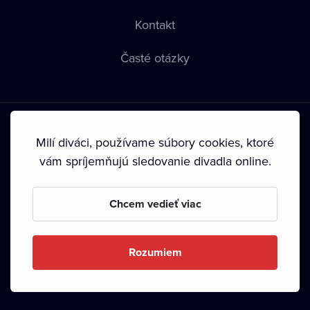
Kontakt
Časté otázky
Milí diváci, používame súbory cookies, ktoré
vám spríjemňujú sledovanie divadla online.
Podmienky používania
•
Ochrana súkromia
•
Zásady
používania Cookies
•
Autorské práva
Chcem vedieť viac
Od septembra 2024 je vlastníkom Dramox s.r.o. Nadácia
Livesport.
Rozumiem
Copyright © 2020-
2026
Dramox