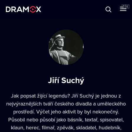
O Dramoxe
🇸🇰
Darčekové poukazy
Zaregistrujte sa
Jiří Suchý
Jak popsat žijící legendu? Jiří Suchý je jednou z
nejvýraznějších tváří českého divadla a uměleckého
prostředí. Výčet jeho aktivit by byl nekonečný.
Působil nebo působí jako básník, textař, spisovatel,
klaun, herec, filmař, zpěvák, skladatel, hudebník,