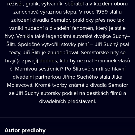
režisér, grafik, výtvarník, sběratel a v každém oboru
zanechává výraznou stopu. V roce 1959 stál u
založení divadla Semafor, prakticky přes noc tak
vznikl hudební a divadelní fenomén, který je stále
živý. Vznikla také legendární autorská dvojice Suchý–
Šlitr. Společně vytvořili stovky písní – Jiří Suchý psal
texty, Jiří Šlitr je zhudebňoval. Semaforské hity se
hrají (a zpívají) dodnes, kdo by neznal Pramínek vlasů
či Marnivou sestřenici? Po Šlitrově smrti se hlavní
divadelní partnerkou Jiřího Suchého stala Jitka
Molavcová. Kromě tvorby známé z divadla Semafor
se Jiří Suchý autorsky podílel na desítkách filmů a
divadelních představení.
Autor predlohy