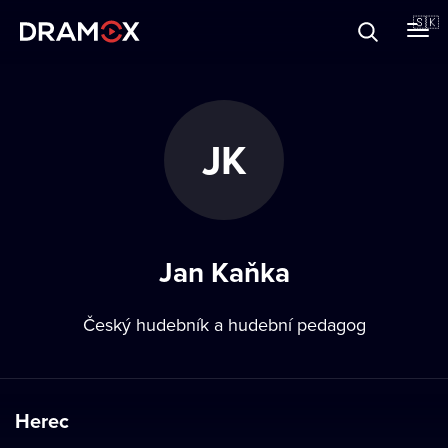
O Dramoxe
🇸🇰
Darčekové poukazy
JK
Zaregistrujte sa
Jan Kaňka
Český hudebník a hudební pedagog
Herec