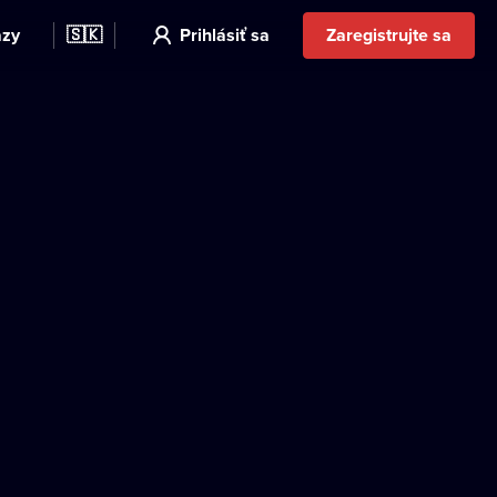
azy
🇸🇰
Prihlásiť sa
Zaregistrujte sa