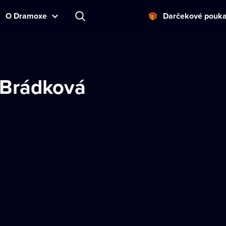
O Dramoxe
Darčekové pouk
 Brádková