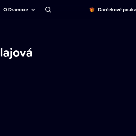
O Dramoxe
Darčekové pouk
lajová