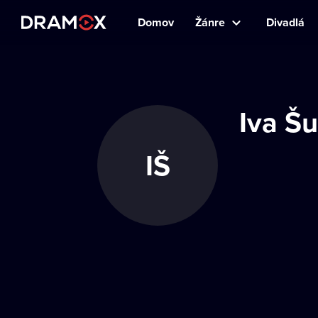
Domov
Žánre
Divadlá
Iva Šu
IŠ