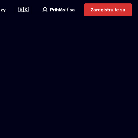
azy
🇸🇰
Prihlásiť sa
Zaregistrujte sa