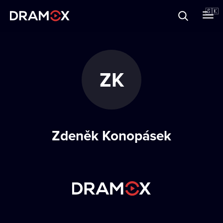
O Dramoxe
🇸🇰
Darčekové poukazy
ZK
Zaregistrujte sa
Zdeněk Konopásek