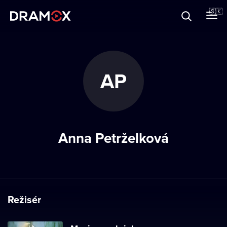
O Dramoxe
🇸🇰
Darčekové poukazy
AP
Zaregistrujte sa
Anna Petrželková
Režisér