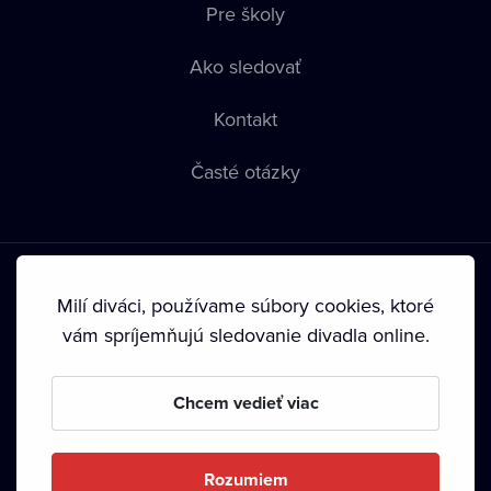
Pre školy
Ako sledovať
Kontakt
Časté otázky
Milí diváci, používame súbory cookies, ktoré
vám spríjemňujú sledovanie divadla online.
Podmienky používania
•
Ochrana súkromia
•
Zásady
používania Cookies
•
Autorské práva
Chcem vedieť viac
Od septembra 2024 je vlastníkom Dramox s.r.o. Nadácia
Livesport.
Rozumiem