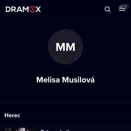
O Dramoxe
🇸🇰
Darčekové poukazy
MM
Zaregistrujte sa
Melisa Musilová
Herec