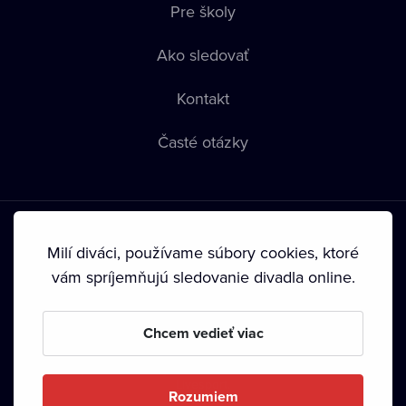
Pre školy
Ako sledovať
Kontakt
Časté otázky
Milí diváci, používame súbory cookies, ktoré
vám spríjemňujú sledovanie divadla online.
Podmienky používania
•
Ochrana súkromia
•
Zásady
používania Cookies
•
Autorské práva
Chcem vedieť viac
Od septembra 2024 je vlastníkom Dramox s.r.o. Nadácia
Livesport.
Rozumiem