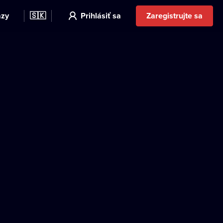
azy
🇸🇰
Prihlásiť sa
Zaregistrujte sa