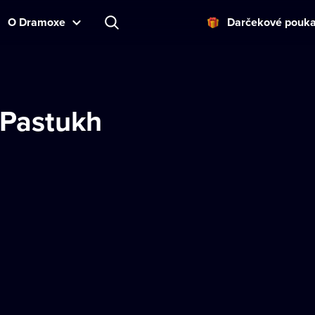
O Dramoxe
Darčekové pouk
 Pastukh