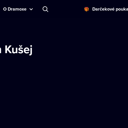
O Dramoxe
Darčekové pouk
n Kušej