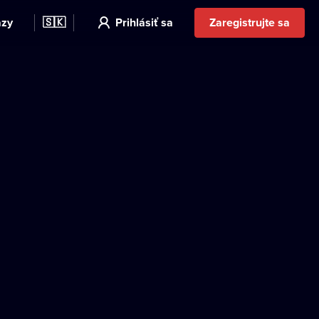
azy
🇸🇰
Prihlásiť sa
Zaregistrujte sa