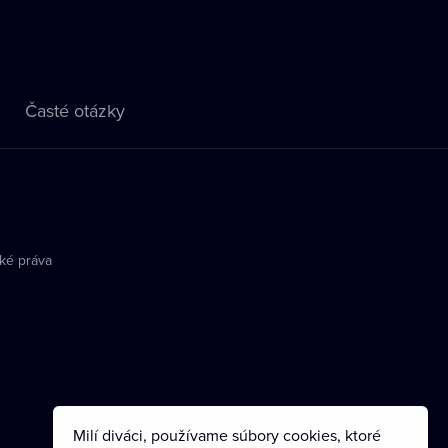
Časté otázky
ké práva
Milí diváci, používame súbory cookies, ktoré