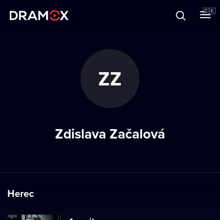
O Dramoxe
🇸🇰
Darčekové poukazy
ZZ
Zaregistrujte sa
Zdislava Začalová
Herec