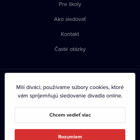
Pre školy
Ako sledovať
Kontakt
Časté otázky
Milí diváci, používame súbory cookies, ktoré
vám spríjemňujú sledovanie divadla online.
Podmienky používania
•
Ochrana súkromia
•
Zásady
používania Cookies
•
Autorské práva
Chcem vedieť viac
Od septembra 2024 je vlastníkom Dramox s.r.o. Nadácia
Livesport.
Rozumiem