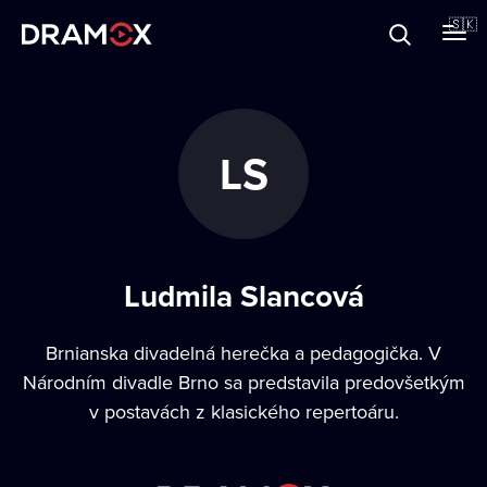
O Dramoxe
🇸🇰
Darčekové poukazy
LS
Zaregistrujte sa
Ludmila Slancová
Brnianska divadelná herečka a pedagogička. V
Národním divadle Brno sa predstavila predovšetkým
v postavách z klasického repertoáru.