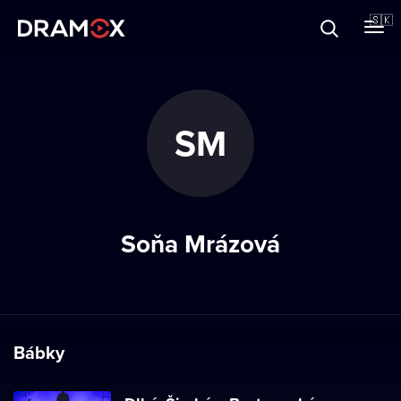
O Dramoxe
🇸🇰
Darčekové poukazy
SM
Zaregistrujte sa
Soňa Mrázová
Bábky