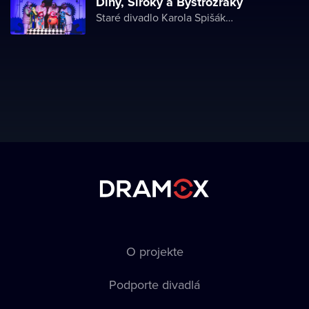
Dlhý, Široký a Bystrozraký
Staré divadlo Karola Spišáka v Nitre
O projekte
Podporte divadlá