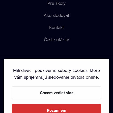
Pre školy
Ako sledovať
Kontakt
Časté otázky
Milí diváci, používame súbory cookies, ktoré
vám spríjemňujú sledovanie divadla online.
Podmienky používania
•
Ochrana súkromia
•
Zásady
používania Cookies
•
Autorské práva
Chcem vedieť viac
Od septembra 2024 je vlastníkom Dramox s.r.o. Nadácia
Livesport.
Rozumiem