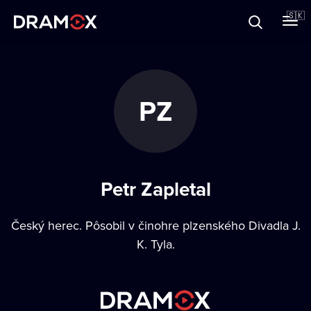
O Dramoxe
🇸🇰
Darčekové poukazy
PZ
Zaregistrujte sa
Petr Zapletal
Český herec. Pôsobil v činohre plzenského Divadla J.
K. Tyla.