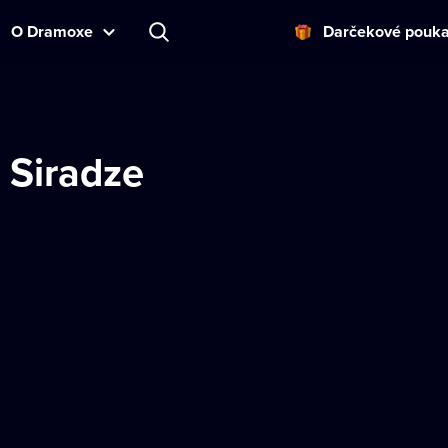
O Dramoxe
Darčekové pouk
 Siradze