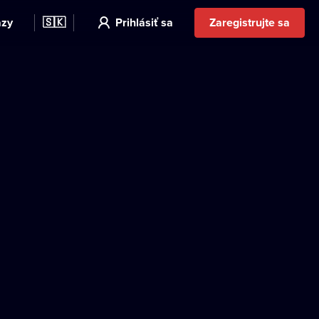
azy
🇸🇰
Prihlásiť sa
Zaregistrujte sa