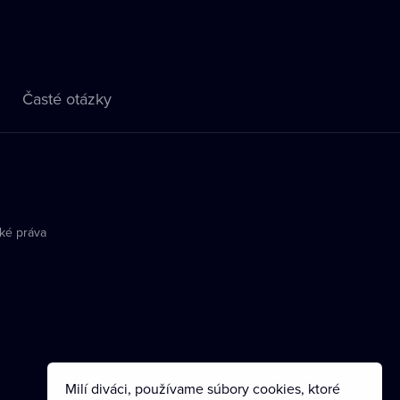
Časté otázky
ké práva
Milí diváci, používame súbory cookies, ktoré