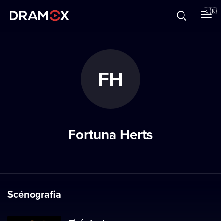
O Dramoxe
🇸🇰
Darčekové poukazy
FH
Zaregistrujte sa
Fortuna Herts
Scénografia