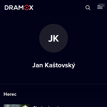
O Dramoxe
🇸🇰
Darčekové poukazy
JK
Zaregistrujte sa
Jan Kaštovský
Herec