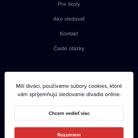
Pre školy
Ako sledovať
Kontakt
Časté otázky
Milí diváci, používame súbory cookies, ktoré
vám spríjemňujú sledovanie divadla online.
Podmienky používania
•
Ochrana súkromia
•
Zásady
používania Cookies
•
Autorské práva
Chcem vedieť viac
Od septembra 2024 je vlastníkom Dramox s.r.o. Nadácia
Livesport.
Rozumiem