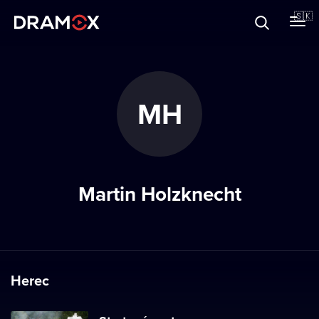
O Dramoxe
🇸🇰
Darčekové poukazy
MH
Zaregistrujte sa
Martin Holzknecht
Herec