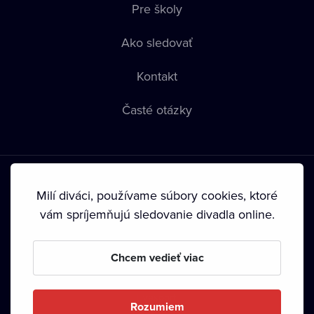
Pre školy
Ako sledovať
Kontakt
Časté otázky
Milí diváci, používame súbory cookies, ktoré
vám spríjemňujú sledovanie divadla online.
Podmienky používania
•
Ochrana súkromia
•
Zásady
používania Cookies
•
Autorské práva
Chcem vedieť viac
Od septembra 2024 je vlastníkom Dramox s.r.o. Nadácia
Livesport.
Rozumiem