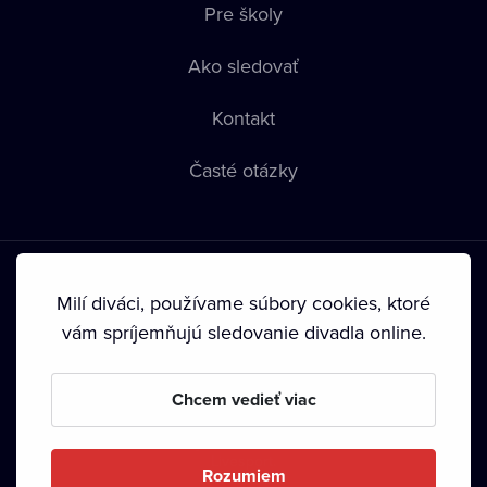
Pre školy
Ako sledovať
Kontakt
Časté otázky
Milí diváci, používame súbory cookies, ktoré
vám spríjemňujú sledovanie divadla online.
Podmienky používania
•
Ochrana súkromia
•
Zásady
používania Cookies
•
Autorské práva
Chcem vedieť viac
Od septembra 2024 je vlastníkom Dramox s.r.o. Nadácia
Livesport.
Rozumiem