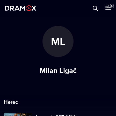
O Dramoxe
🇸🇰
Darčekové poukazy
ML
Zaregistrujte sa
Milan Ligač
Herec