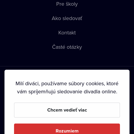
Pre školy
Ako sledovať
Kontakt
Časté otázky
Milí diváci, používame súbory cookies, ktoré
vám spríjemňujú sledovanie divadla online.
Podmienky používania
•
Ochrana súkromia
•
Zásady
používania Cookies
•
Autorské práva
Chcem vedieť viac
Od septembra 2024 je vlastníkom Dramox s.r.o. Nadácia
Livesport.
Rozumiem