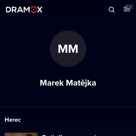
O Dramoxe
🇸🇰
Darčekové poukazy
MM
Zaregistrujte sa
Marek Matějka
Herec