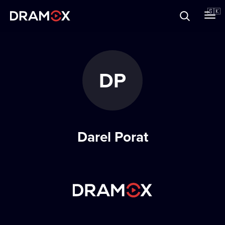
O Dramoxe
🇸🇰
Darčekové poukazy
DP
Zaregistrujte sa
Darel Porat