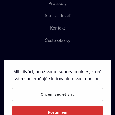
Pre školy
Ako sledovať
Kontakt
Časté otázky
Milí diváci, používame súbory cookies, ktoré
vám spríjemňujú sledovanie divadla online.
Podmienky používania
•
Ochrana súkromia
•
Zásady
používania Cookies
•
Autorské práva
Chcem vedieť viac
Od septembra 2024 je vlastníkom Dramox s.r.o. Nadácia
Livesport.
Rozumiem