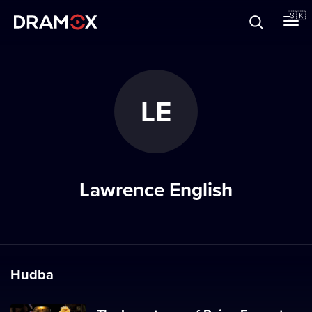
O Dramoxe
🇸🇰
Darčekové poukazy
LE
Zaregistrujte sa
Lawrence English
Hudba