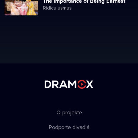
The Importance of Being Earnest
Ridiculusmus
O projekte
Podporte divadlá