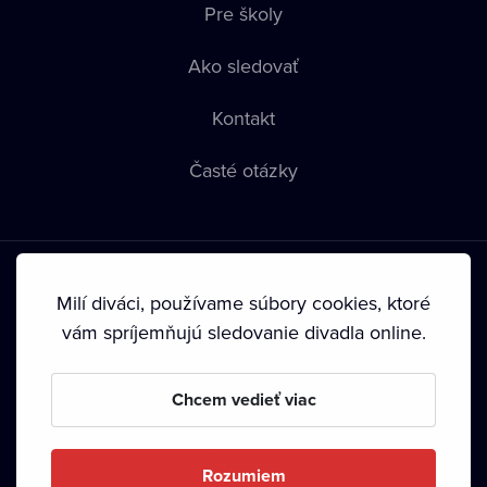
Pre školy
Ako sledovať
Kontakt
Časté otázky
Milí diváci, používame súbory cookies, ktoré
vám spríjemňujú sledovanie divadla online.
Podmienky používania
•
Ochrana súkromia
•
Zásady
používania Cookies
•
Autorské práva
Chcem vedieť viac
Od septembra 2024 je vlastníkom Dramox s.r.o. Nadácia
Livesport.
Rozumiem