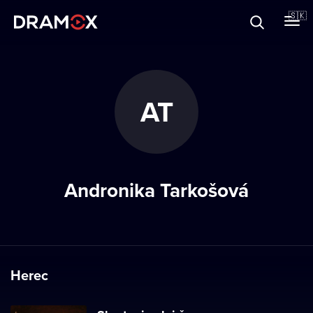
O Dramoxe
🇸🇰
Darčekové poukazy
AT
Zaregistrujte sa
Andronika Tarkošová
Herec