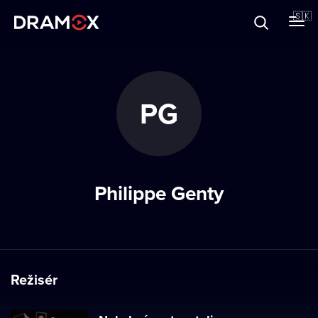
O Dramoxe
🇸🇰
Darčekové poukazy
PG
Zaregistrujte sa
Philippe Genty
Režisér