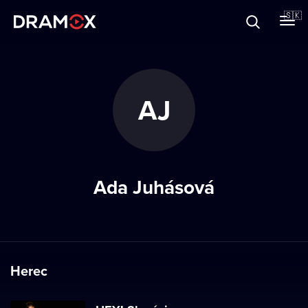
O Dramoxe
🇸🇰
Darčekové poukazy
AJ
Zaregistrujte sa
Ada Juhásová
Herec