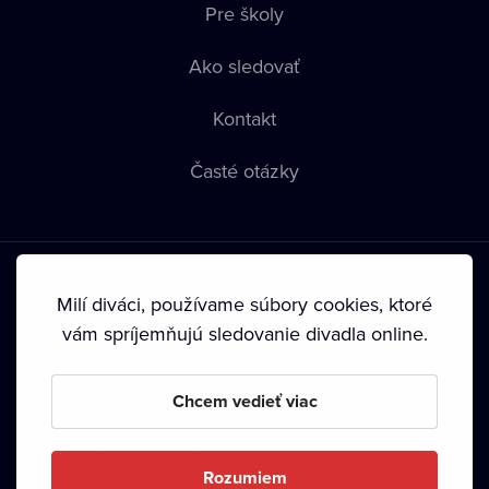
Pre školy
Ako sledovať
Kontakt
Časté otázky
Milí diváci, používame súbory cookies, ktoré
vám spríjemňujú sledovanie divadla online.
Podmienky používania
•
Ochrana súkromia
•
Zásady
používania Cookies
•
Autorské práva
Chcem vedieť viac
Od septembra 2024 je vlastníkom Dramox s.r.o. Nadácia
Livesport.
Rozumiem