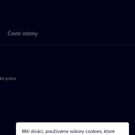
Časté otázky
ké práva
Milí diváci, používame súbory cookies, ktoré