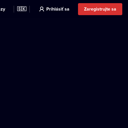
azy
🇸🇰
Prihlásiť sa
Zaregistrujte sa