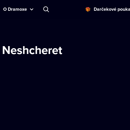
O Dramoxe
Darčekové pouk
 Neshcheret