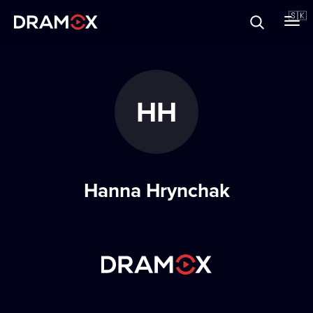
O Dramoxe
🇸🇰
Darčekové poukazy
HH
Zaregistrujte sa
Hanna Hrynchak