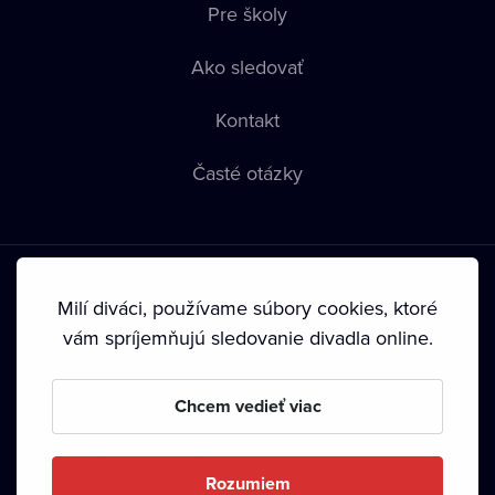
Pre školy
Ako sledovať
Kontakt
Časté otázky
Milí diváci, používame súbory cookies, ktoré
vám spríjemňujú sledovanie divadla online.
Podmienky používania
•
Ochrana súkromia
•
Zásady
používania Cookies
•
Autorské práva
Chcem vedieť viac
Od septembra 2024 je vlastníkom Dramox s.r.o. Nadácia
Livesport.
Rozumiem