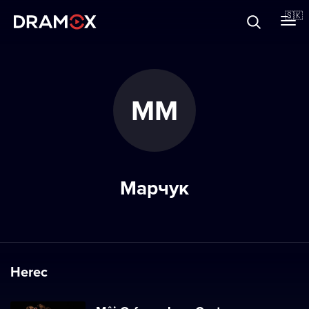
O Dramoxe
🇸🇰
Darčekové poukazy
ММ
Zaregistrujte sa
Марчук
Herec