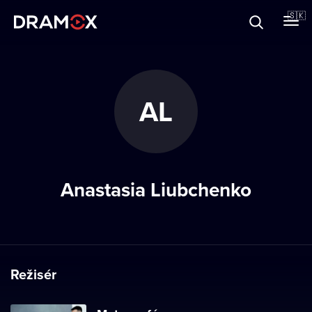
O Dramoxe
🇸🇰
Darčekové poukazy
AL
Zaregistrujte sa
Anastasia Liubchenko
Režisér