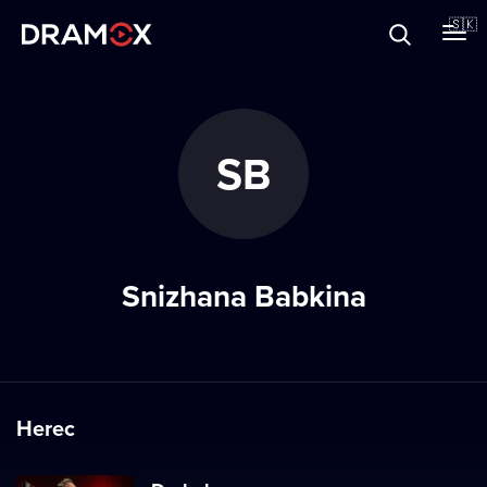
O Dramoxe
🇸🇰
Darčekové poukazy
SB
Zaregistrujte sa
Snizhana Babkina
Herec