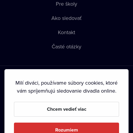
Pre školy
Ako sledovať
Kontakt
Časté otázky
Milí diváci, používame súbory cookies, ktoré
vám spríjemňujú sledovanie divadla online.
Podmienky používania
•
Ochrana súkromia
•
Zásady
používania Cookies
•
Autorské práva
Chcem vedieť viac
Od septembra 2024 je vlastníkom Dramox s.r.o. Nadácia
Livesport.
Rozumiem