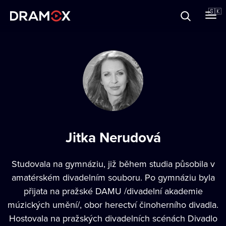
O Dramoxe
🇸🇰
Darčekové poukazy
Zaregistrujte sa
Jitka Nerudová
Studovala na gymnáziu, již během studia působila v
amatérském divadelním souboru. Po gymnáziu byla
přijata na pražské DAMU /divadelní akademie
múzických umění/, obor herectví činoherního divadla.
Hostovala na pražských divadelních scénách Divadlo