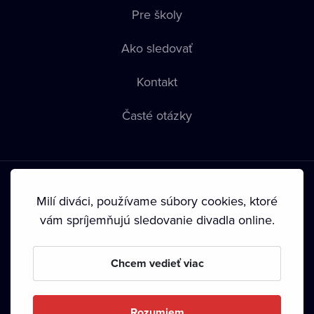
Pre školy
Ako sledovať
Kontakt
Časté otázky
Milí diváci, používame súbory cookies, ktoré
vám spríjemňujú sledovanie divadla online.
Podmienky používania
•
Ochrana súkromia
•
Zásady
používania Cookies
•
Autorské práva
Chcem vedieť viac
Od septembra 2024 je vlastníkom Dramox s.r.o. Nadácia
Livesport.
Rozumiem