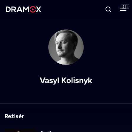
O Dramoxe
🇸🇰
Darčekové poukazy
Zaregistrujte sa
Vasyl Kolisnyk
Režisér