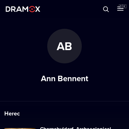
O Dramoxe
🇸🇰
Darčekové poukazy
AB
Zaregistrujte sa
Ann Bennent
Herec