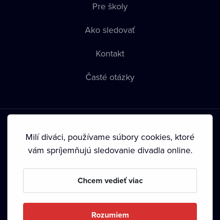
Pre školy
Ako sledovať
Kontakt
Časté otázky
Milí diváci, používame súbory cookies, ktoré
vám spríjemňujú sledovanie divadla online.
Podmienky používania
•
Ochrana súkromia
•
Zásady
používania Cookies
•
Autorské práva
Chcem vedieť viac
Od septembra 2024 je vlastníkom Dramox s.r.o. Nadácia
Livesport.
Rozumiem