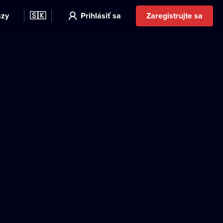
azy
🇸🇰
Prihlásiť sa
Zaregistrujte sa