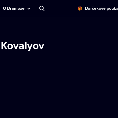
O Dramoxe
Darčekové pouk
 Kovalyov