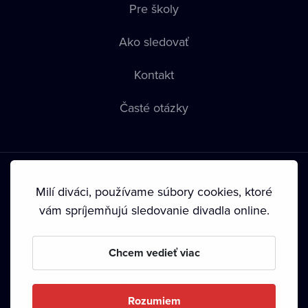
Pre školy
Ako sledovať
Kontakt
Časté otázky
Milí diváci, používame súbory cookies, ktoré
vám spríjemňujú sledovanie divadla online.
Podmienky používania
•
Ochrana súkromia
•
Zásady
používania Cookies
•
Autorské práva
Chcem vedieť viac
Od septembra 2024 je vlastníkom Dramox s.r.o. Nadácia
Livesport.
Rozumiem