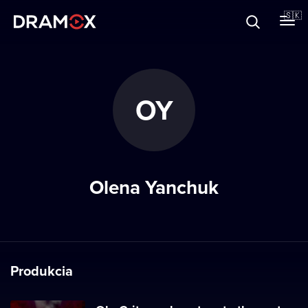
O Dramoxe
🇸🇰
Darčekové poukazy
OY
Zaregistrujte sa
Olena Yanchuk
Produkcia