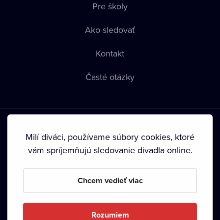
Pre školy
Ako sledovať
Kontakt
Časté otázky
Milí diváci, používame súbory cookies, ktoré
vám spríjemňujú sledovanie divadla online.
Podmienky používania
•
Ochrana súkromia
•
Zásady
používania Cookies
•
Autorské práva
Chcem vedieť viac
Od septembra 2024 je vlastníkom Dramox s.r.o. Nadácia
Livesport.
Rozumiem