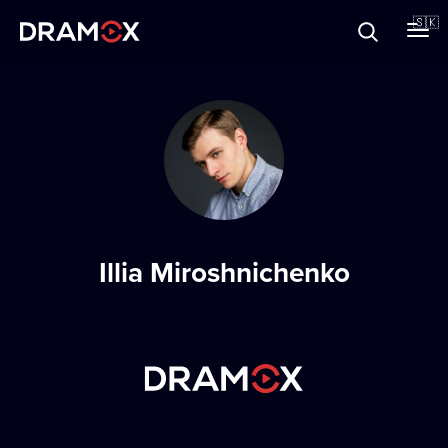
O Dramoxe
🇸🇰
Darčekové poukazy
Zaregistrujte sa
Illia Miroshnichenko