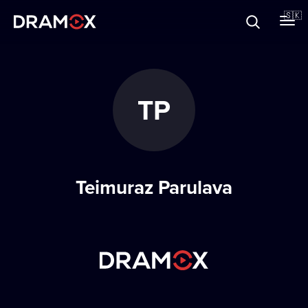
O Dramoxe
🇸🇰
Darčekové poukazy
TP
Zaregistrujte sa
Teimuraz Parulava