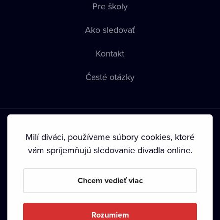
Pre školy
Ako sledovať
Kontakt
Časté otázky
Milí diváci, používame súbory cookies, ktoré
vám spríjemňujú sledovanie divadla online.
Podmienky používania
•
Ochrana súkromia
•
Zásady
používania Cookies
•
Autorské práva
Chcem vedieť viac
Od septembra 2024 je vlastníkom Dramox s.r.o. Nadácia
Livesport.
Rozumiem