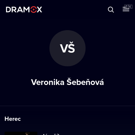
O Dramoxe
🇸🇰
Darčekové poukazy
VŠ
Zaregistrujte sa
Veronika Šebeňová
Herec